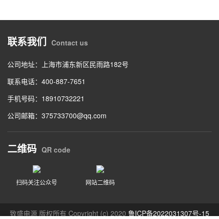
联系我们
Contact us
公司地址：上海市浦东新区民雨路182号
联系电话：400-887-7651
手机号码：18910732221
公司邮箱：375733700@qq.com
二维码
QR code
扫码关注公众号
网站二维码
致盛电源 版权所有 Copyright (c) 2020
鲁ICP备2022031307号-15