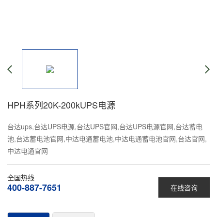
HPH系列20K-200kUPS电源
台达ups,台达UPS电源,台达UPS官网,台达UPS电源官网,台达蓄电
池,台达蓄电池官网,中达电通蓄电池,中达电通蓄电池官网,台达官网,
中达电通官网
全国热线
400-887-7651
在线咨询