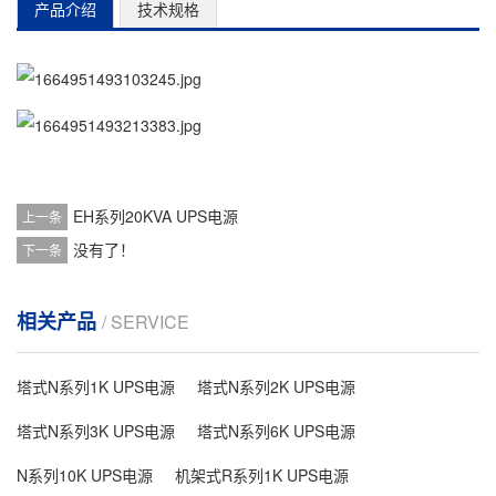
产品介绍
技术规格
EH系列20KVA UPS电源
上一条
没有了！
下一条
相关产品
/ SERVICE
塔式N系列1K UPS电源
塔式N系列2K UPS电源
塔式N系列3K UPS电源
塔式N系列6K UPS电源
N系列10K UPS电源
机架式R系列1K UPS电源